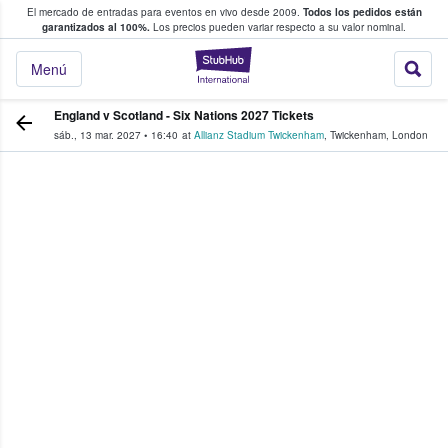
El mercado de entradas para eventos en vivo desde 2009.
Todos los pedidos están
 y venta de entradas entre fans
garantizados al 100%.
Los precios pueden variar respecto a su valor nominal.
StubHub: compra y
Menú
England v Scotland - Six Nations 2027 Tickets
sáb., 13 mar. 2027
•
16:40
at
Allianz Stadium Twickenham
,
Twickenham
,
London