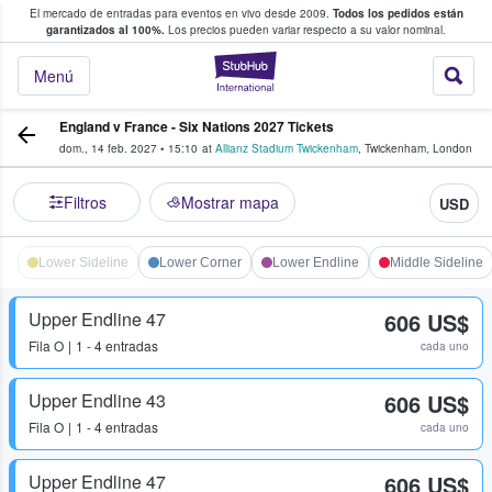
El mercado de entradas para eventos en vivo desde 2009.
Todos los pedidos están
 y venta de entradas entre fans
garantizados al 100%.
Los precios pueden variar respecto a su valor nominal.
StubHub: compra y
Menú
England v France - Six Nations 2027 Tickets
dom., 14 feb. 2027
•
15:10
at
Allianz Stadium Twickenham
,
Twickenham
,
London
Filtros
Mostrar mapa
USD
Lower Sideline
Lower Corner
Lower Endline
Middle Sideline
Upper Endline 47
606 US$
Fila
O
1 - 4 entradas
cada uno
Upper Endline 43
606 US$
Fila
O
1 - 4 entradas
cada uno
Upper Endline 47
606 US$