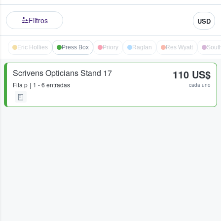
Filtros
USD
Eric Hollies
Press Box
Priory
Raglan
Res Wyatt
Sout
Scrivens Opticians Stand 17
110 US$
Fila
p
1 - 6 entradas
cada uno