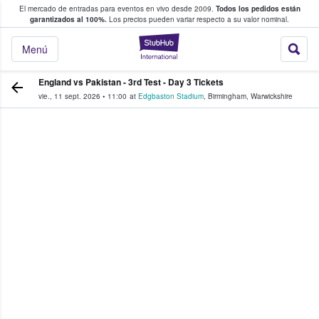
El mercado de entradas para eventos en vivo desde 2009.
Todos los pedidos están
 y venta de entradas entre fans
garantizados al 100%.
Los precios pueden variar respecto a su valor nominal.
StubHub: compra y
Menú
England vs Pakistan - 3rd Test - Day 3 Tickets
vie., 11 sept. 2026
•
11:00
at
Edgbaston Stadium
,
Birmingham
,
Warwickshire