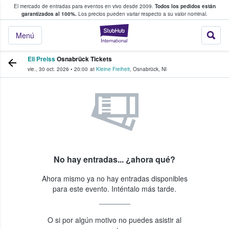
El mercado de entradas para eventos en vivo desde 2009.
Todos los pedidos están
 y venta de entradas entre fans
garantizados al 100%.
Los precios pueden variar respecto a su valor nominal.
StubHub: compra y
Menú
Eli Preiss
Osnabrück Tickets
vie., 30 oct. 2026
•
20:00
at
Kleine Freiheit
,
Osnabrück
,
NI
No hay entradas... ¿ahora qué?
Ahora mismo ya no hay entradas disponibles
para este evento. Inténtalo más tarde.
O si por algún motivo no puedes asistir al