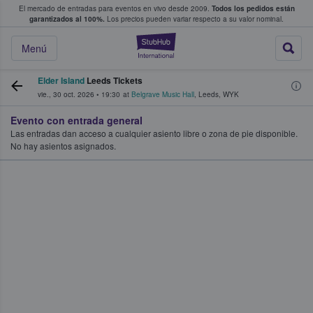
El mercado de entradas para eventos en vivo desde 2009.
Todos los pedidos están
 y venta de entradas entre fans
garantizados al 100%.
Los precios pueden variar respecto a su valor nominal.
StubHub: compra y
Menú
Elder Island
Leeds Tickets
vie., 30 oct. 2026
•
19:30
at
Belgrave Music Hall
,
Leeds
,
WYK
Evento con entrada general
Las entradas dan acceso a cualquier asiento libre o zona de pie disponible.
No hay asientos asignados.