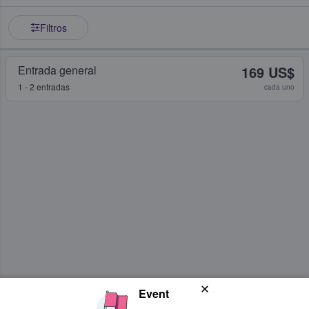
Filtros
Entrada general
169 US$
1 - 2 entradas
cada uno
Event