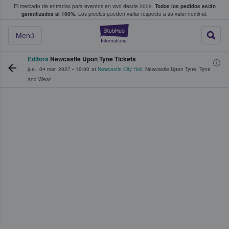
El mercado de entradas para eventos en vivo desde 2009.
Todos los pedidos están
 y venta de entradas entre fans
garantizados al 100%.
Los precios pueden variar respecto a su valor nominal.
StubHub: compra y
Menú
Editors
Newcastle Upon Tyne Tickets
jue., 04 mar. 2027
•
19:00
at
Newcastle City Hall
,
Newcastle Upon Tyne
,
Tyne
and Wear