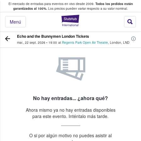
El mercado de entradas para eventos en vivo desde 2009.
Todos los pedidos están
 y venta de entradas entre fans
garantizados al 100%.
Los precios pueden variar respecto a su valor nominal.
StubHub: compra y
Menú
Echo and the Bunnymen London Tickets
mar., 22 sept. 2026
•
19:00
at
Regents Park Open Air Theatre
,
London
,
LND
No hay entradas... ¿ahora qué?
Ahora mismo ya no hay entradas disponibles
para este evento. Inténtalo más tarde.
O si por algún motivo no puedes asistir al