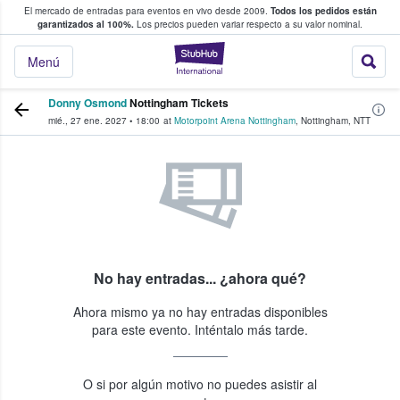
El mercado de entradas para eventos en vivo desde 2009.
Todos los pedidos están
 y venta de entradas entre fans
garantizados al 100%.
Los precios pueden variar respecto a su valor nominal.
StubHub: compra y
Menú
Donny Osmond
Nottingham Tickets
mié., 27 ene. 2027
•
18:00
at
Motorpoint Arena Nottingham
,
Nottingham
,
NTT
No hay entradas... ¿ahora qué?
Ahora mismo ya no hay entradas disponibles
para este evento. Inténtalo más tarde.
O si por algún motivo no puedes asistir al