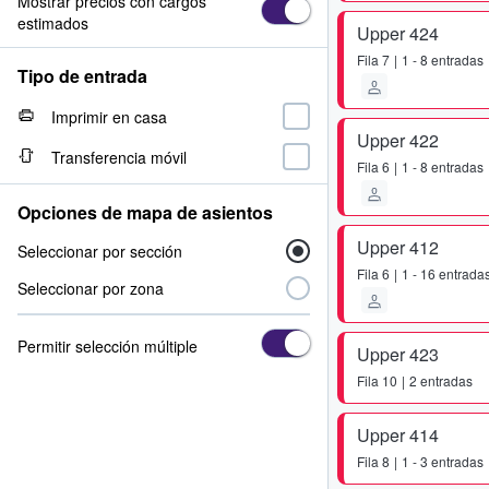
Mostrar precios con cargos
estimados
Upper 424
Fila
7
1 - 8 entradas
Tipo de entrada
Imprimir en casa
Upper 422
Transferencia móvil
Fila
6
1 - 8 entradas
Opciones de mapa de asientos
Upper 412
Seleccionar por sección
Fila
6
1 - 16 entrada
Seleccionar por zona
Permitir selección múltiple
Upper 423
Fila
10
2 entradas
Upper 414
Fila
8
1 - 3 entradas