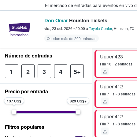
El mercado de entradas para eventos en vivo 
Don Omar
Houston Tickets
StubHub: compra y venta de entr
vie., 23 oct. 2026
•
20:00
a
Toyota Center
,
Houston
,
TX
Quedan más de 200 entradas
Número de entradas
Upper 423
Fila
10
2 entradas
1
2
3
4
5+
Upper 412
Precio por entrada
Fila
7
1 - 8 entradas
137 US$
829 US$
Upper 412
Fila
7
1 - 8 entradas
Filtros populares