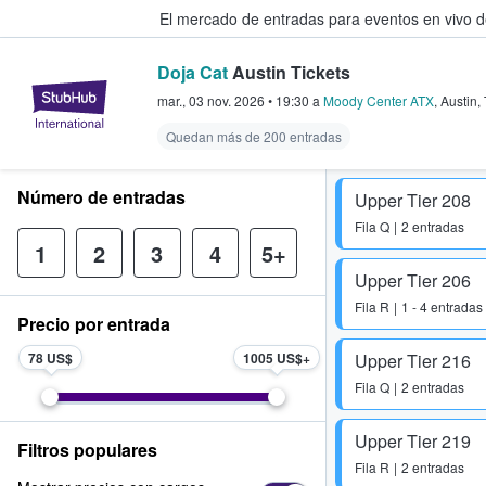
El mercado de entradas para eventos en vivo 
Doja Cat
Austin Tickets
StubHub: compra y venta de entr
mar., 03 nov. 2026
•
19:30
a
Moody Center ATX
,
Austin
,
Quedan más de 200 entradas
Número de entradas
Upper Tier 208
Fila
Q
2 entradas
1
2
3
4
5+
Upper Tier 206
Fila
R
1 - 4 entradas
Precio por entrada
78 US$
1005 US$
Upper Tier 216
Fila
Q
2 entradas
Upper Tier 219
Filtros populares
Fila
R
2 entradas