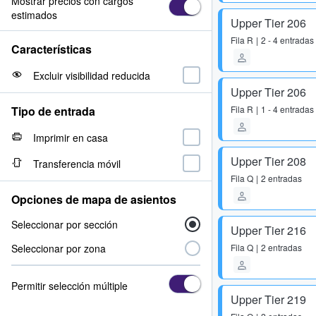
Mostrar precios con cargos
estimados
Upper Tier 206
Fila
R
2 - 4 entradas
Características
Excluir visibilidad reducida
Upper Tier 206
Tipo de entrada
Fila
R
1 - 4 entradas
Imprimir en casa
Upper Tier 208
Transferencia móvil
Fila
Q
2 entradas
Opciones de mapa de asientos
Seleccionar por sección
Upper Tier 216
Seleccionar por zona
Fila
Q
2 entradas
Permitir selección múltiple
Upper Tier 219