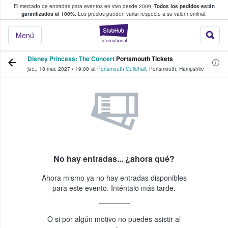
El mercado de entradas para eventos en vivo desde 2009.
Todos los pedidos están
 y venta de entradas entre fans
garantizados al 100%.
Los precios pueden variar respecto a su valor nominal.
StubHub: compra y
Menú
Disney Princess: The Concert
Portsmouth Tickets
jue., 18 mar. 2027
•
19:00
at
Portsmouth Guildhall
,
Portsmouth
,
Hampshire
No hay entradas... ¿ahora qué?
Ahora mismo ya no hay entradas disponibles
para este evento. Inténtalo más tarde.
O si por algún motivo no puedes asistir al