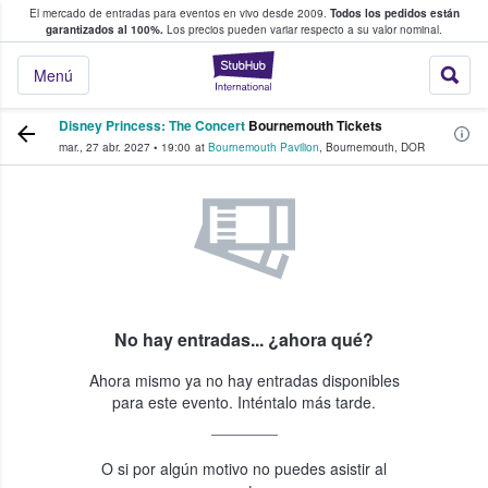
El mercado de entradas para eventos en vivo desde 2009.
Todos los pedidos están
 y venta de entradas entre fans
garantizados al 100%.
Los precios pueden variar respecto a su valor nominal.
StubHub: compra y
Menú
Disney Princess: The Concert
Bournemouth Tickets
mar., 27 abr. 2027
•
19:00
at
Bournemouth Pavilion
,
Bournemouth
,
DOR
No hay entradas... ¿ahora qué?
Ahora mismo ya no hay entradas disponibles
para este evento. Inténtalo más tarde.
O si por algún motivo no puedes asistir al