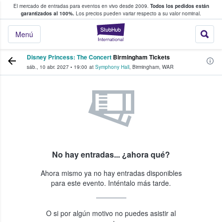
El mercado de entradas para eventos en vivo desde 2009.
Todos los pedidos están
 y venta de entradas entre fans
garantizados al 100%.
Los precios pueden variar respecto a su valor nominal.
StubHub: compra y
Menú
Disney Princess: The Concert
Birmingham Tickets
sáb., 10 abr. 2027
•
19:00
at
Symphony Hall
,
Birmingham
,
WAR
No hay entradas... ¿ahora qué?
Ahora mismo ya no hay entradas disponibles
para este evento. Inténtalo más tarde.
O si por algún motivo no puedes asistir al