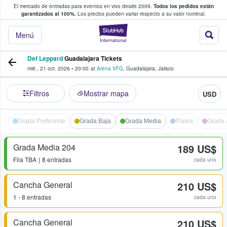
El mercado de entradas para eventos en vivo desde 2009.
Todos los pedidos están
 y venta de entradas entre fans
garantizados al 100%.
Los precios pueden variar respecto a su valor nominal.
StubHub: compra y
Menú
Def Leppard
Guadalajara Tickets
mié., 21 oct. 2026
•
20:00
at
Arena VFG
,
Guadalajara
,
Jalisco
Filtros
Mostrar mapa
USD
Grada Preferente
Grada Baja
Grada Media
Platea
Grada 
Grada Media 204
189 US$
Fila
TBA
8 entradas
cada uno
Cancha General
210 US$
1 - 8 entradas
cada uno
Cancha General
210 US$