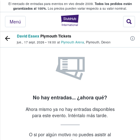
El mercado de entradas para eventos en vivo desde 2009.
Todos los pedidos están
 y venta de entradas entre fans
garantizados al 100%.
Los precios pueden variar respecto a su valor nominal.
StubHub: compra y
Menú
David Essex
Plymouth Tickets
jue., 17 sept. 2026
•
19:00
at
Plymouth Arena
,
Plymouth
,
Devon
No hay entradas... ¿ahora qué?
Ahora mismo ya no hay entradas disponibles
para este evento. Inténtalo más tarde.
O si por algún motivo no puedes asistir al