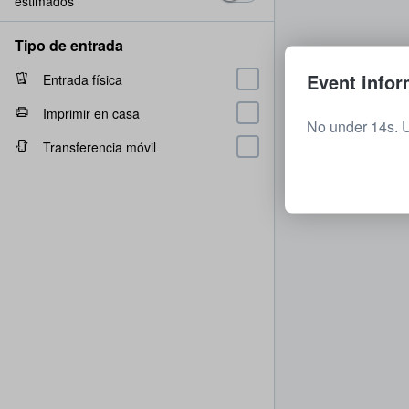
estimados
Tipo de entrada
Event infor
Entrada física
Imprimir en casa
No under 14s. 
Transferencia móvil