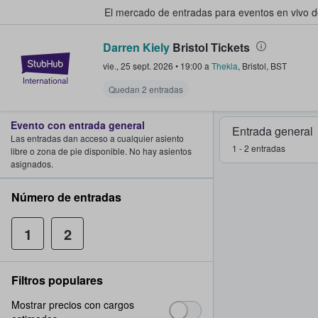
El mercado de entradas para eventos en vivo 
Darren Kiely
Bristol Tickets
StubHub: compra y venta de entr
vie., 25 sept. 2026
•
19:00
a
Thekla
,
Bristol
,
BST
Quedan 2 entradas
Evento con entrada general
Entrada general
Las entradas dan acceso a cualquier asiento
1 - 2 entradas
libre o zona de pie disponible. No hay asientos
asignados.
Número de entradas
1
2
Filtros populares
Mostrar precios con cargos