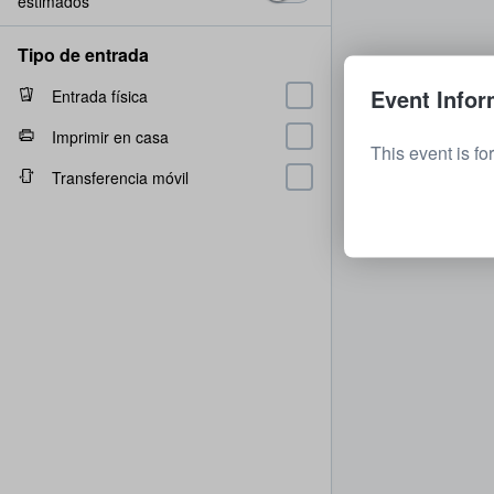
estimados
Tipo de entrada
Event Infor
Entrada física
Imprimir en casa
This event is fo
Transferencia móvil