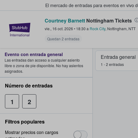
El mercado de entradas para eventos en vivo 
Courtney Barnett
Nottingham Tickets
StubHub: compra y venta de entr
vie., 16 oct. 2026
•
18:30
a
Rock City
,
Nottingham
,
NTT
Quedan 2 entradas
Evento con entrada general
Entrada general
Las entradas dan acceso a cualquier asiento
1 - 2 entradas
libre o zona de pie disponible. No hay asientos
asignados.
Número de entradas
1
2
Filtros populares
Mostrar precios con cargos