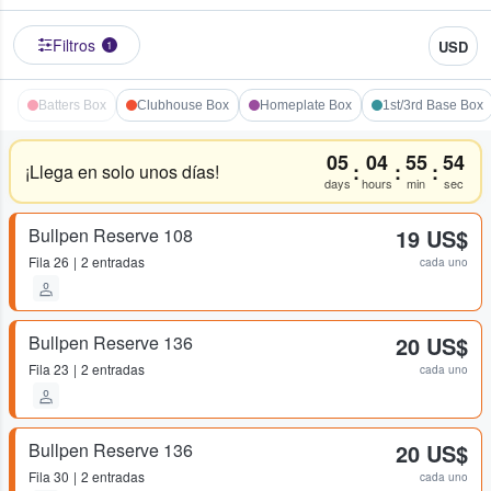
Filtros
USD
1
Batters Box
Clubhouse Box
Homeplate Box
1st/3rd Base Box
05
04
55
54
:
:
:
¡Llega en solo unos días!
days
hours
min
sec
Bullpen Reserve 108
19 US$
Fila
26
2 entradas
cada uno
Bullpen Reserve 136
20 US$
Fila
23
2 entradas
cada uno
Bullpen Reserve 136
20 US$
Fila
30
2 entradas
cada uno