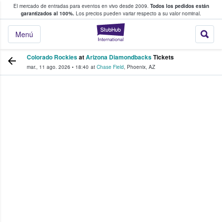
El mercado de entradas para eventos en vivo desde 2009.
Todos los pedidos están
 y venta de entradas entre fans
garantizados al 100%.
Los precios pueden variar respecto a su valor nominal.
StubHub: compra y
Menú
Colorado Rockies
at
Arizona Diamondbacks
Tickets
mar., 11 ago. 2026
•
18:40
at
Chase Field
,
Phoenix
,
AZ