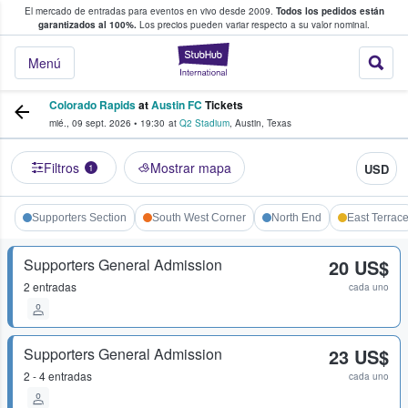
El mercado de entradas para eventos en vivo desde 2009.
Todos los pedidos están
 y venta de entradas entre fans
garantizados al 100%.
Los precios pueden variar respecto a su valor nominal.
StubHub: compra y
Menú
Colorado Rapids
at
Austin FC
Tickets
mié., 09 sept. 2026
•
19:30
at
Q2 Stadium
,
Austin
,
Texas
Filtros
Mostrar mapa
USD
1
Supporters Section
South West Corner
North End
East Terrac
Supporters General Admission
20 US$
2 entradas
cada uno
Supporters General Admission
23 US$
2 - 4 entradas
cada uno