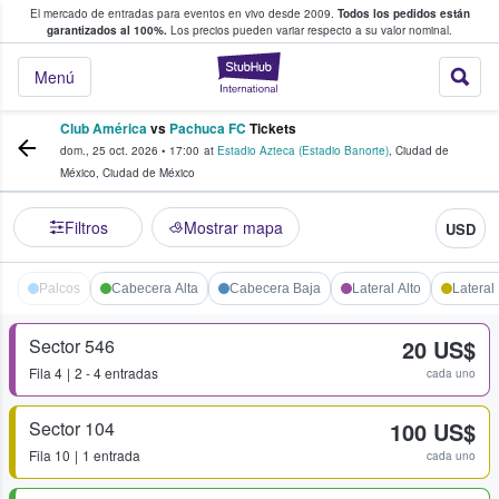
El mercado de entradas para eventos en vivo desde 2009.
Todos los pedidos están
 y venta de entradas entre fans
garantizados al 100%.
Los precios pueden variar respecto a su valor nominal.
StubHub: compra y
Menú
Club América
vs
Pachuca FC
Tickets
dom., 25 oct. 2026
•
17:00
at
Estadio Azteca (Estadio Banorte)
,
Ciudad de
México
,
Ciudad de México
Filtros
Mostrar mapa
USD
Palcos
Cabecera Alta
Cabecera Baja
Lateral Alto
Lateral
Sector 546
20 US$
Fila
4
2 - 4 entradas
cada uno
Sector 104
100 US$
Fila
10
1 entrada
cada uno