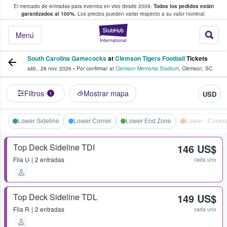
El mercado de entradas para eventos en vivo desde 2009.
Todos los pedidos están
 y venta de entradas entre fans
garantizados al 100%.
Los precios pueden variar respecto a su valor nominal.
StubHub: compra y
Menú
South Carolina Gamecocks
at
Clemson Tigers Football
Tickets
sáb., 28 nov. 2026
•
Por confirmar
at
Clemson Memorial Stadium
,
Clemson
,
SC
Filtros
Mostrar mapa
USD
1
Lower Sideline
Lower Corner
Lower End Zone
Lower - Cover
Top Deck Sideline TDI
146 US$
Fila
U
2 entradas
cada uno
Top Deck Sideline TDL
149 US$
Fila
R
2 entradas
cada uno