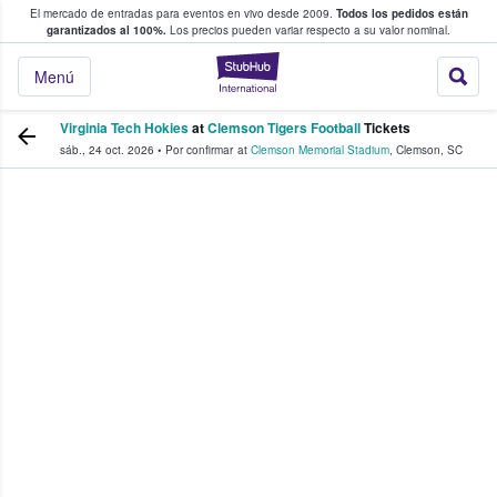
El mercado de entradas para eventos en vivo desde 2009.
Todos los pedidos están
 y venta de entradas entre fans
garantizados al 100%.
Los precios pueden variar respecto a su valor nominal.
StubHub: compra y
Menú
Virginia Tech Hokies
at
Clemson Tigers Football
Tickets
sáb., 24 oct. 2026
•
Por confirmar
at
Clemson Memorial Stadium
,
Clemson
,
SC