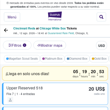
El mercado de entradas para eventos en vivo desde 2009.
Todos los pedidos están
 y venta de entradas entre fans
garantizados al 100%.
Los precios pueden variar respecto a su valor nominal.
StubHub: compra y
Menú
Cincinnati Reds
at
Chicago White Sox
Tickets
mié., 12 ago. 2026
•
18:40
at
Guaranteed Rate Field
,
Chicago
,
IL
Filtros
Mostrar mapa
USD
1
Magellan Scout Seats
Platinum Box
Diamond Box
Gold Box
05
19
20
53
:
:
:
¡Llega en solo unos días!
days
hours
min
sec
Upper Reserved 518
20 US$
Fila
7
1 - 4 entradas
cada uno