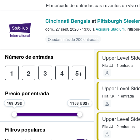
El mercado de entradas para eventos en vivo 
Cincinnati Bengals
at
Pittsburgh Steele
StubHub: compra y venta de entr
dom., 27 sept. 2026
•
13:00
a
Acrisure Stadium
,
Pittsbu
Quedan más de 200 entradas
Número de entradas
Upper Level Side
Fila
JJ
1 entrada
1
2
3
4
5+
Upper Level Side
Precio por entrada
Fila
KK
1 entrada
169 US$
1158 US$
Upper Level Side
Fila
JJ
2 entradas
Filtros populares