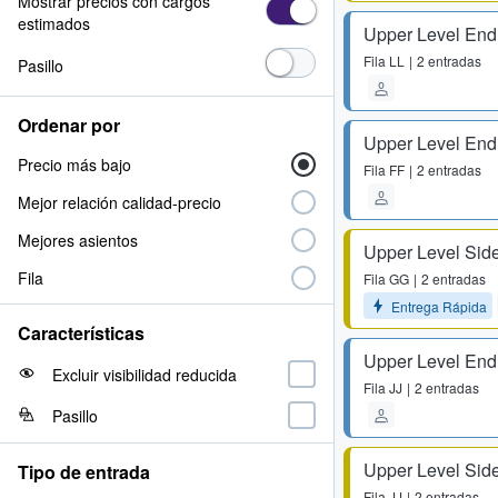
Mostrar precios con cargos
estimados
Upper Level End
Fila
LL
2 entradas
Pasillo
Ordenar por
Upper Level End
Precio más bajo
Fila
FF
2 entradas
Mejor relación calidad-precio
Mejores asientos
Upper Level Side
Fila
Fila
GG
2 entradas
Entrega Rápida
Características
Upper Level End
Excluir visibilidad reducida
Fila
JJ
2 entradas
Pasillo
Upper Level Side
Tipo de entrada
Fila
JJ
2 entradas