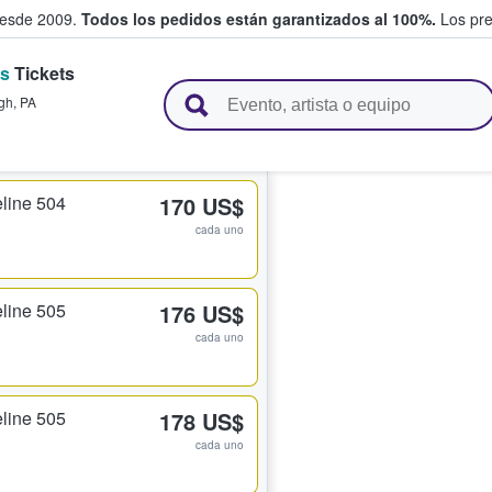
desde 2009.
Todos los pedidos están garantizados al 100%.
Los pre
rs
Tickets
adas entre fans
rgh
,
PA
line 504
170 US$
cada uno
line 505
176 US$
cada uno
line 505
178 US$
cada uno