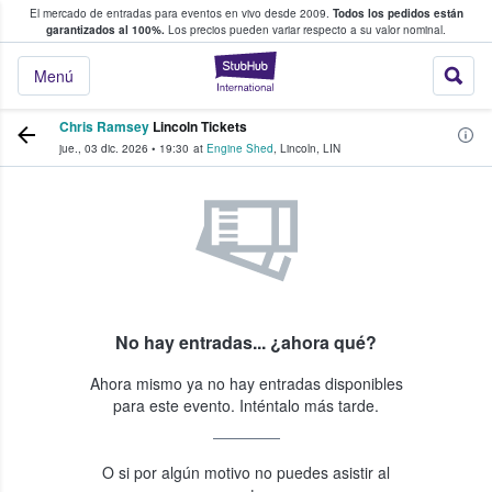
El mercado de entradas para eventos en vivo desde 2009.
Todos los pedidos están
 y venta de entradas entre fans
garantizados al 100%.
Los precios pueden variar respecto a su valor nominal.
StubHub: compra y
Menú
Chris Ramsey
Lincoln Tickets
jue., 03 dic. 2026
•
19:30
at
Engine Shed
,
Lincoln
,
LIN
No hay entradas... ¿ahora qué?
Ahora mismo ya no hay entradas disponibles
para este evento. Inténtalo más tarde.
O si por algún motivo no puedes asistir al