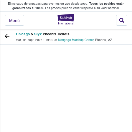
El mercado de entradas para eventos en vivo desde 2009.
Todos los pedidos están
 y venta de entradas entre fans
garantizados al 100%.
Los precios pueden variar respecto a su valor nominal.
StubHub: compra y
Menú
Chicago
&
Styx
Phoenix Tickets
mar., 01 sept. 2026
•
19:00
at
Mortgage Matchup Center
,
Phoenix
,
AZ