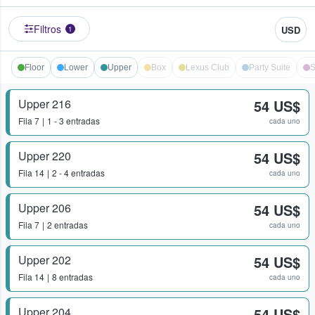
Filtros
USD
1
Floor
Lower
Upper
Box
Lexus Club
Party Suite
S
Upper 216
54 US$
Fila
7
1 - 3 entradas
cada uno
Upper 220
54 US$
Fila
14
2 - 4 entradas
cada uno
Upper 206
54 US$
Fila
7
2 entradas
cada uno
Upper 202
54 US$
Fila
14
8 entradas
cada uno
Upper 204
54 US$