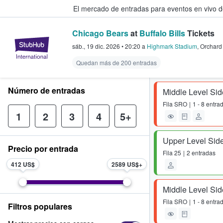
El mercado de entradas para eventos en vivo 
Chicago Bears
at
Buffalo Bills
Tickets
StubHub: compra y venta de entr
sáb., 19 dic. 2026
•
20:20
a
Highmark Stadium
,
Orchard
Quedan más de 200 entradas
Número de entradas
Middle Level Sid
Fila
SRO
1 - 8 entra
1
2
3
4
5+
Upper Level Side
Precio por entrada
Fila
25
2 entradas
412 US$
2589 US$
Middle Level Sid
Fila
SRO
1 - 8 entra
Filtros populares