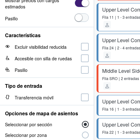
Mostrar precios con cargos
estimados
Upper Level Cor
Fila
11
1 - 3 entrada
Pasillo
Características
Upper Level Cor
Excluir visibilidad reducida
Fila
24
2 - 4 entrada
Accesible con silla de ruedas
Pasillo
Middle Level Sid
Fila
SRO
2 entradas
Tipo de entrada
Transferencia móvil
Upper Level Cor
Fila
16
1 - 3 entrada
Opciones de mapa de asientos
Upper Level Cor
Seleccionar por sección
Fila
22
1 - 3 entrada
Seleccionar por zona