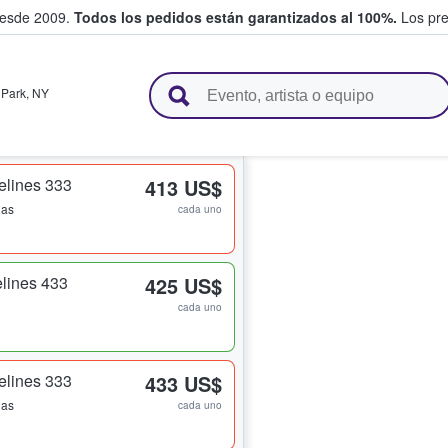
desde 2009.
Todos los pedidos están garantizados al 100%.
Los pre
adas entre fans
 Park
,
NY
elines 333
413 US$
das
cada uno
lines 433
425 US$
cada uno
elines 333
433 US$
das
cada uno