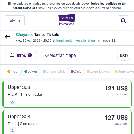
El mercado de entradas para eventos en vivo desde 2009.
Todos los pedidos están
 y venta de entradas entre fans
garantizados al 100%.
Los precios pueden variar respecto a su valor nominal.
StubHub: compra y
Menú
Chayanne
Tampa Tickets
vie., 30 oct. 2026
•
20:00
at
Benchmark International Arena
,
Tampa
,
FL
Filtros
Mostrar mapa
USD
1
Floor
Lower
Chase Club
Club
Loge Boxes
Suite Leve
Upper 308
124 US$
Fila
P
1 - 3 entradas
cada uno
Upper 308
127 US$
Fila
L
2 entradas
cada uno