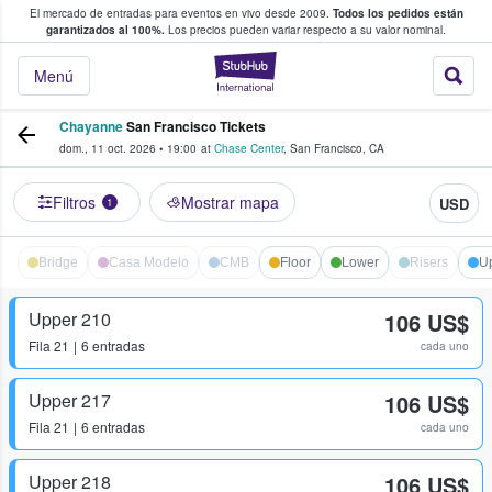
El mercado de entradas para eventos en vivo desde 2009.
Todos los pedidos están
 y venta de entradas entre fans
garantizados al 100%.
Los precios pueden variar respecto a su valor nominal.
StubHub: compra y
Menú
Chayanne
San Francisco Tickets
dom., 11 oct. 2026
•
19:00
at
Chase Center
,
San Francisco
,
CA
Filtros
Mostrar mapa
USD
1
Bridge
Casa Modelo
CMB
Floor
Lower
Risers
U
Upper 210
106 US$
Fila
21
6 entradas
cada uno
Upper 217
106 US$
Fila
21
6 entradas
cada uno
Upper 218
106 US$