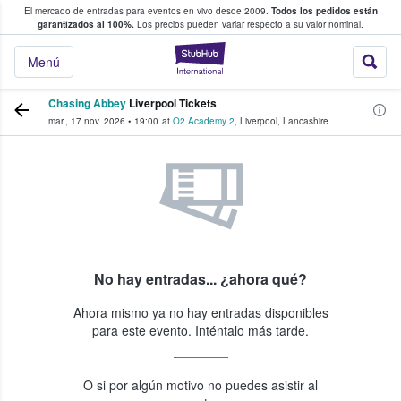
El mercado de entradas para eventos en vivo desde 2009.
Todos los pedidos están
 y venta de entradas entre fans
garantizados al 100%.
Los precios pueden variar respecto a su valor nominal.
StubHub: compra y
Menú
Chasing Abbey
Liverpool Tickets
mar., 17 nov. 2026
•
19:00
at
O2 Academy 2
,
Liverpool
,
Lancashire
No hay entradas... ¿ahora qué?
Ahora mismo ya no hay entradas disponibles
para este evento. Inténtalo más tarde.
O si por algún motivo no puedes asistir al