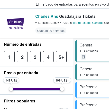
El mercado de entradas para eventos en vivo 
Charles Ans
Guadalajara Tickets
StubHub: compra y venta de entr
vie., 18 sept. 2026
•
20:00
a
Teatro Estudio Cavaret
,
Gua
Quedan 20 entradas
Número de entradas
General
1 - 4 entradas
1
2
3
4
5+
General
Precio por entrada
1 - 6 entradas
148 US$
199 US$
Preferente
1 - 4 entradas
Filtros populares
Preferente