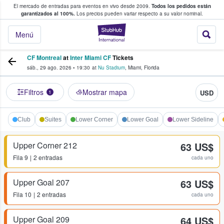
El mercado de entradas para eventos en vivo desde 2009.
Todos los pedidos están
 y venta de entradas entre fans
garantizados al 100%.
Los precios pueden variar respecto a su valor nominal.
StubHub: compra y
Menú
CF Montreal
at
Inter Miami CF
Tickets
sáb., 29 ago. 2026
•
19:30
at
Nu Stadium
,
Miami
,
Florida
Filtros
Mostrar mapa
USD
1
Club
Suites
Lower Corner
Lower Goal
Lower Sideline
Upper Corner 212
63 US$
Fila
9
2 entradas
cada uno
Upper Goal 207
63 US$
Fila
10
2 entradas
cada uno
Upper Goal 209
64 US$