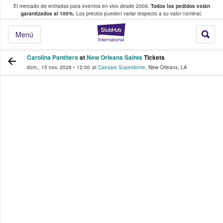
El mercado de entradas para eventos en vivo desde 2009.
Todos los pedidos están
 y venta de entradas entre fans
garantizados al 100%.
Los precios pueden variar respecto a su valor nominal.
StubHub: compra y
Menú
Carolina Panthers
at
New Orleans Saints
Tickets
dom., 15 nov. 2026
•
12:00
at
Caesars Superdome
,
New Orleans
,
LA