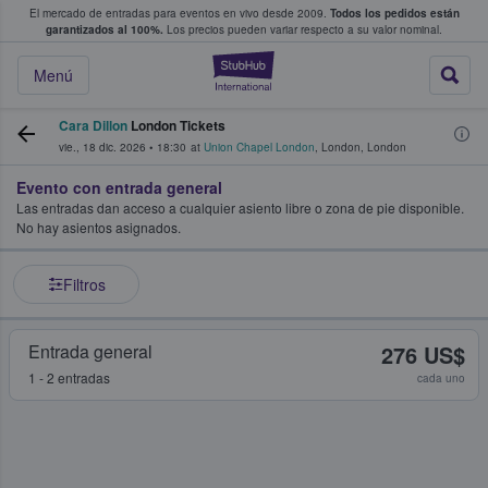
El mercado de entradas para eventos en vivo desde 2009.
Todos los pedidos están
 y venta de entradas entre fans
garantizados al 100%.
Los precios pueden variar respecto a su valor nominal.
StubHub: compra y
Menú
Cara Dillon
London Tickets
vie., 18 dic. 2026
•
18:30
at
Union Chapel London
,
London
,
London
Evento con entrada general
Las entradas dan acceso a cualquier asiento libre o zona de pie disponible.
No hay asientos asignados.
Filtros
Entrada general
276 US$
1 - 2 entradas
cada uno