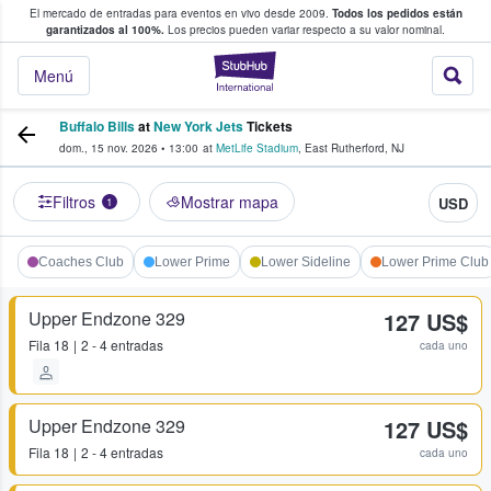
El mercado de entradas para eventos en vivo desde 2009.
Todos los pedidos están
 y venta de entradas entre fans
garantizados al 100%.
Los precios pueden variar respecto a su valor nominal.
StubHub: compra y
Menú
Buffalo Bills
at
New York Jets
Tickets
dom., 15 nov. 2026
•
13:00
at
MetLife Stadium
,
East Rutherford
,
NJ
Filtros
Mostrar mapa
USD
1
Coaches Club
Lower Prime
Lower Sideline
Lower Prime Club
Upper Endzone 329
127 US$
Fila
18
2 - 4 entradas
cada uno
Upper Endzone 329
127 US$
Fila
18
2 - 4 entradas
cada uno