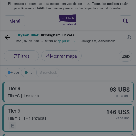
El mercado de entradas para eventos en vivo desde 2009.
Todos los pedidos están
 y venta de entradas entre fans
garantizados al 100%.
Los precios pueden variar respecto a su valor nominal.
StubHub: compra y
Menú
Bryson Tiller
Birmingham Tickets
mié., 09 dic. 2026
•
18:30
at
bp pulse LIVE
,
Birmingham
,
Warwickshire
Filtros
Mostrar mapa
USD
Floor
Tier
Showdeck
Tier 9
93 US$
Fila
YG
1 entrada
cada uno
Tier 9
146 US$
Fila
YR
1 - 4 entradas
cada uno