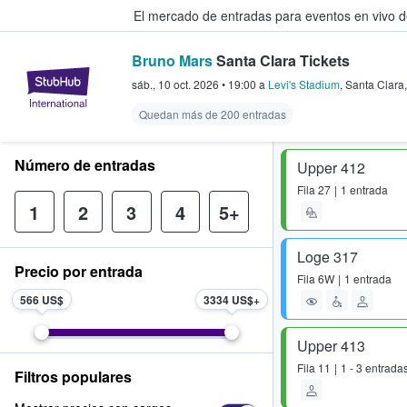
El mercado de entradas para eventos en vivo 
Bruno Mars
Santa Clara Tickets
StubHub: compra y venta de entr
sáb., 10 oct. 2026
•
19:00
a
Levi's Stadium
,
Santa Clara
Quedan más de 200 entradas
Número de entradas
Upper 412
Fila
27
1 entrada
1
2
3
4
5+
Loge 317
Precio por entrada
Fila
6W
1 entrada
566 US$
3334 US$
Upper 413
Fila
11
1 - 3 entrada
Filtros populares