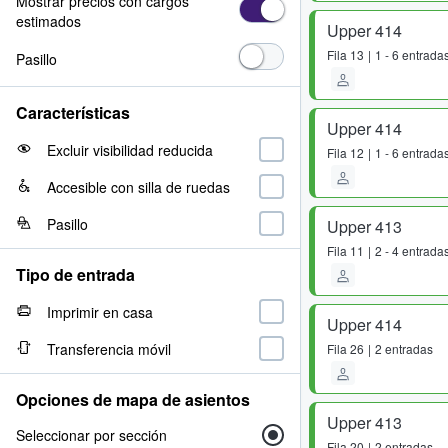
Mostrar precios con cargos
estimados
Upper 414
Fila
13
1 - 6 entrada
Pasillo
Características
Upper 414
Excluir visibilidad reducida
Fila
12
1 - 6 entrada
Accesible con silla de ruedas
Pasillo
Upper 413
Fila
11
2 - 4 entrada
Tipo de entrada
Imprimir en casa
Upper 414
Transferencia móvil
Fila
26
2 entradas
Opciones de mapa de asientos
Upper 413
Seleccionar por sección
Fila
20
2 entradas