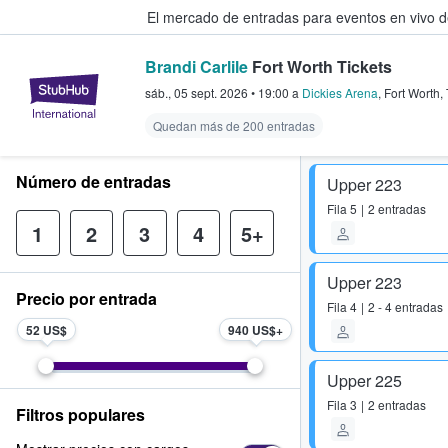
El mercado de entradas para eventos en vivo 
Brandi Carlile
Fort Worth Tickets
StubHub: compra y venta de entr
sáb., 05 sept. 2026
•
19:00
a
Dickies Arena
,
Fort Worth
,
Quedan más de 200 entradas
Número de entradas
Upper 223
Fila
5
2 entradas
1
2
3
4
5+
Upper 223
Precio por entrada
Fila
4
2 - 4 entradas
52 US$
940 US$
Upper 225
Fila
3
2 entradas
Filtros populares