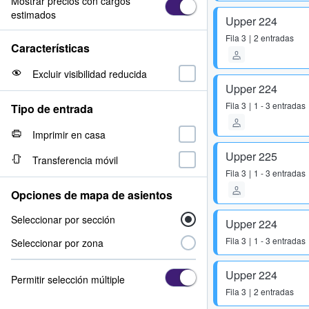
Mostrar precios con cargos
estimados
Upper 224
Fila
3
2 entradas
Características
Excluir visibilidad reducida
Upper 224
Fila
3
1 - 3 entradas
Tipo de entrada
Imprimir en casa
Upper 225
Transferencia móvil
Fila
3
1 - 3 entradas
Opciones de mapa de asientos
Seleccionar por sección
Upper 224
Fila
3
1 - 3 entradas
Seleccionar por zona
Upper 224
Permitir selección múltiple
Fila
3
2 entradas