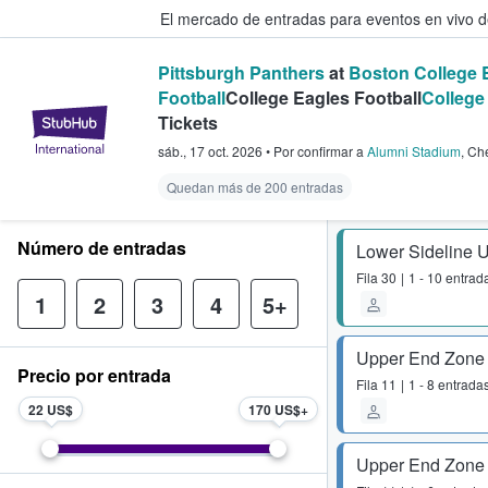
El mercado de entradas para eventos en vivo 
Pittsburgh Panthers
at
Boston College 
Football
College Eagles Football
College
StubHub: compra y venta de entr
Tickets
sáb., 17 oct. 2026
•
Por confirmar
a
Alumni Stadium
,
Che
Quedan más de 200 entradas
Número de entradas
Lower Sideline 
Fila
30
1 - 10 entrad
1
2
3
4
5+
Upper End Zone
Precio por entrada
Fila
11
1 - 8 entrada
22 US$
170 US$
Upper End Zone