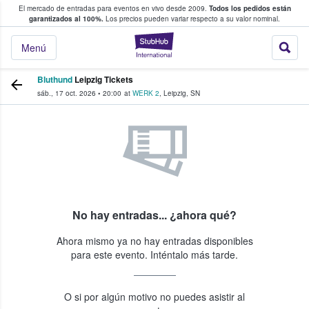
El mercado de entradas para eventos en vivo desde 2009.
Todos los pedidos están
 y venta de entradas entre fans
garantizados al 100%.
Los precios pueden variar respecto a su valor nominal.
StubHub: compra y
Menú
Bluthund
Leipzig Tickets
sáb., 17 oct. 2026
•
20:00
at
WERK 2
,
Leipzig
,
SN
No hay entradas... ¿ahora qué?
Ahora mismo ya no hay entradas disponibles
para este evento. Inténtalo más tarde.
O si por algún motivo no puedes asistir al