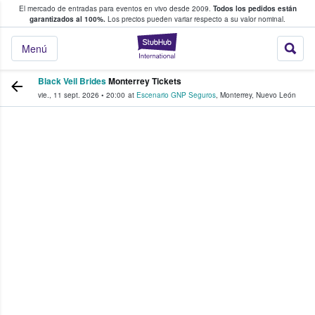
El mercado de entradas para eventos en vivo desde 2009.
Todos los pedidos están
 y venta de entradas entre fans
garantizados al 100%.
Los precios pueden variar respecto a su valor nominal.
StubHub: compra y
Menú
Black Veil Brides
Monterrey Tickets
vie., 11 sept. 2026
•
20:00
at
Escenario GNP Seguros
,
Monterrey
,
Nuevo León