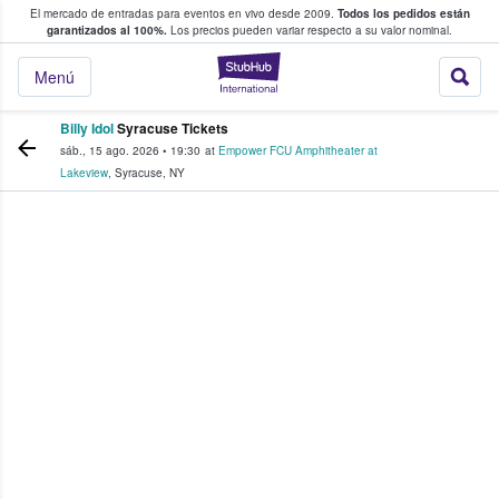
El mercado de entradas para eventos en vivo desde 2009.
Todos los pedidos están
 y venta de entradas entre fans
garantizados al 100%.
Los precios pueden variar respecto a su valor nominal.
StubHub: compra y
Menú
Billy Idol
Syracuse Tickets
sáb., 15 ago. 2026
•
19:30
at
Empower FCU Amphitheater at
Lakeview
,
Syracuse
,
NY