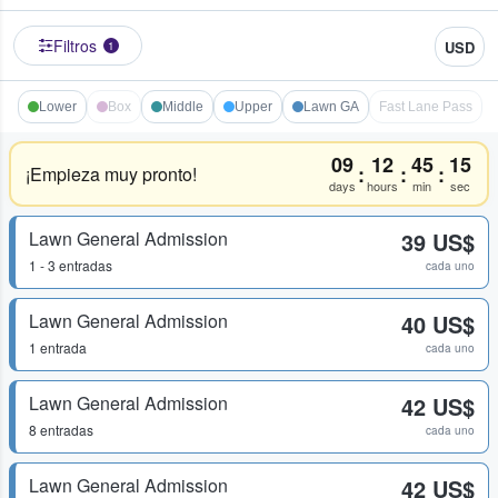
Filtros
USD
1
Lower
Box
Middle
Upper
Lawn GA
Fast Lane Pass
09
12
45
14
:
:
:
¡Empieza muy pronto!
days
hours
min
sec
Lawn General Admission
39 US$
1 - 3 entradas
cada uno
Lawn General Admission
40 US$
1 entrada
cada uno
Lawn General Admission
42 US$
8 entradas
cada uno
Lawn General Admission
42 US$