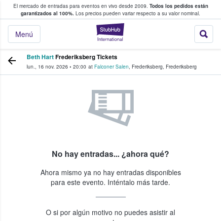
El mercado de entradas para eventos en vivo desde 2009.
Todos los pedidos están
 y venta de entradas entre fans
garantizados al 100%.
Los precios pueden variar respecto a su valor nominal.
StubHub: compra y
Menú
Beth Hart
Frederiksberg Tickets
lun., 16 nov. 2026
•
20:00
at
Falconer Salen
,
Frederiksberg
,
Frederiksberg
No hay entradas... ¿ahora qué?
Ahora mismo ya no hay entradas disponibles
para este evento. Inténtalo más tarde.
O si por algún motivo no puedes asistir al