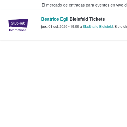
El mercado de entradas para eventos en vivo 
Beatrice Egli
Bielefeld Tickets
StubHub: compra y venta de entr
jue., 01 oct. 2026
•
19:00
a
Stadthalle Bielefeld
,
Bielefel