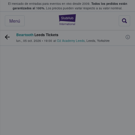
El mercado de entradas para eventos en vivo desde 2009.
Todos los pedidos están
 y venta de entradas entre fans
garantizados al 100%.
Los precios pueden variar respecto a su valor nominal.
StubHub: compra y
Menú
Beartooth
Leeds Tickets
lun., 05 oct. 2026
•
19:00
at
O2 Academy Leeds
,
Leeds
,
Yorkshire