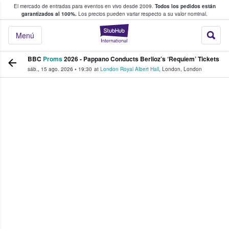
El mercado de entradas para eventos en vivo desde 2009.
Todos los pedidos están
 y venta de entradas entre fans
garantizados al 100%.
Los precios pueden variar respecto a su valor nominal.
StubHub: compra y
Menú
BBC
Proms
2026 - Pappano Conducts Berlioz’s ‘Requiem’ Tickets
sáb., 15 ago. 2026
•
19:30
at
London Royal Albert Hall
,
London
,
London