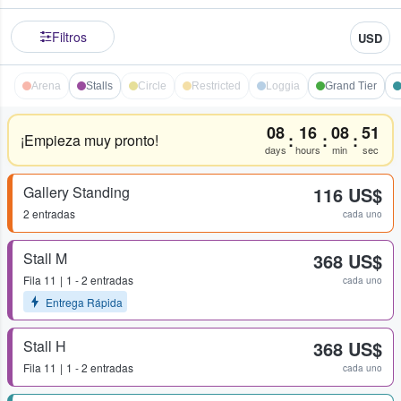
Filtros
USD
Arena
Stalls
Circle
Restricted
Loggia
Grand Tier
08
16
08
51
:
:
:
¡Empieza muy pronto!
days
hours
min
sec
Gallery Standing
116 US$
2 entradas
cada uno
Stall M
368 US$
Fila
11
1 - 2 entradas
cada uno
Entrega Rápida
Stall H
368 US$
Fila
11
1 - 2 entradas
cada uno