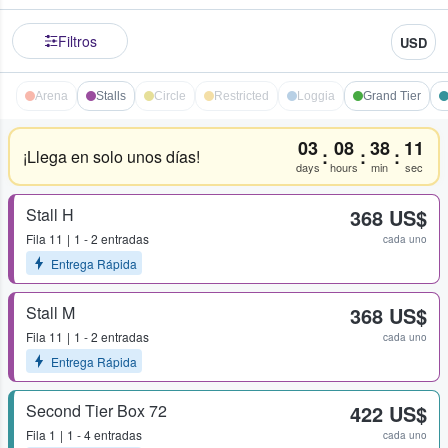
Filtros
USD
Arena
Stalls
Circle
Restricted
Loggia
Grand Tier
03
08
38
11
:
:
:
¡Llega en solo unos días!
days
hours
min
sec
Stall H
368 US$
Fila
11
1 - 2 entradas
cada uno
Entrega Rápida
Stall M
368 US$
Fila
11
1 - 2 entradas
cada uno
Entrega Rápida
Second Tier Box 72
422 US$
Fila
1
1 - 4 entradas
cada uno