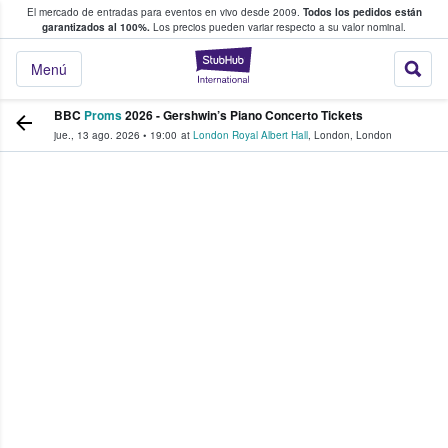
El mercado de entradas para eventos en vivo desde 2009.
Todos los pedidos están
 y venta de entradas entre fans
garantizados al 100%.
Los precios pueden variar respecto a su valor nominal.
StubHub: compra y
Menú
BBC
Proms
2026 - Gershwin’s Piano Concerto Tickets
jue., 13 ago. 2026
•
19:00
at
London Royal Albert Hall
,
London
,
London