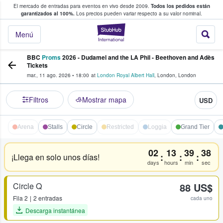
El mercado de entradas para eventos en vivo desde 2009.
Todos los pedidos están
 y venta de entradas entre fans
garantizados al 100%.
Los precios pueden variar respecto a su valor nominal.
StubHub: compra y
Menú
BBC
Proms
2026 - Dudamel and the LA Phil - Beethoven and Adès
Tickets
mar., 11 ago. 2026
•
18:00
at
London Royal Albert Hall
,
London
,
London
Filtros
Mostrar mapa
USD
Arena
Stalls
Circle
Restricted
Loggia
Grand Tier
02
13
39
38
:
:
:
¡Llega en solo unos días!
days
hours
min
sec
Circle Q
88 US$
Fila
2
2 entradas
cada uno
Descarga instantánea