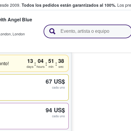
desde 2009.
Todos los pedidos están garantizados al 100%.
Los pre
ith Angel Blue
adas entre fans
London
,
London
13
04
51
38
:
:
:
nto!
days
hours
min
sec
67 US$
cada uno
94 US$
cada uno