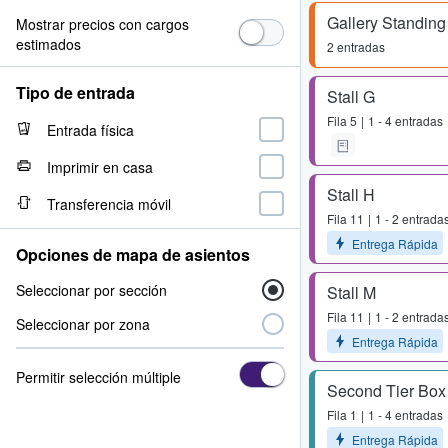
Gallery Standing
Mostrar precios con cargos
estimados
2 entradas
Tipo de entrada
Stall G
Fila
5
1 - 4 entradas
Entrada física
Imprimir en casa
Stall H
Transferencia móvil
Fila
11
1 - 2 entrada
Entrega Rápida
Opciones de mapa de asientos
Seleccionar por sección
Stall M
Fila
11
1 - 2 entrada
Seleccionar por zona
Entrega Rápida
Permitir selección múltiple
Second Tier Box
Fila
1
1 - 4 entradas
Entrega Rápida