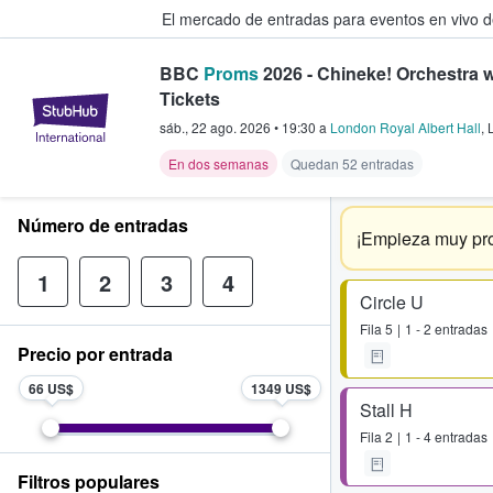
El mercado de entradas para eventos en vivo 
BBC
Proms
2026 - Chineke! Orchestra w
Tickets
StubHub: compra y venta de entr
sáb., 22 ago. 2026
•
19:30
a
London Royal Albert Hall
,
En dos semanas
Quedan 52 entradas
Número de entradas
¡Empieza muy pro
1
2
3
4
Circle U
Fila
5
1 - 2 entradas
Precio por entrada
66 US$
1349 US$
Stall H
Fila
2
1 - 4 entradas
Filtros populares