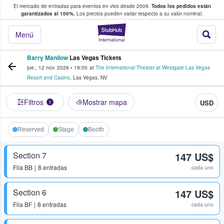
El mercado de entradas para eventos en vivo desde 2009.
Todos los pedidos están
 y venta de entradas entre fans
garantizados al 100%.
Los precios pueden variar respecto a su valor nominal.
StubHub: compra y
Menú
Barry Manilow
Las Vegas Tickets
jue., 12 nov. 2026
•
19:00
at
The International Theater at Westgate Las Vegas
Resort and Casino
,
Las Vegas
,
NV
Filtros
Mostrar mapa
USD
1
Reserved
Stage
Booth
Section 7
147 US$
Fila
BB
8 entradas
cada uno
Section 6
147 US$
Fila
BF
8 entradas
cada uno